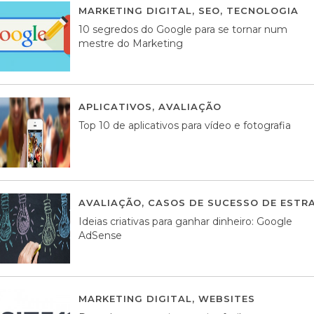
MARKETING DIGITAL
,
SEO
,
TECNOLOGIA
2
10 segredos do Google para se tornar num
mestre do Marketing
APLICATIVOS
,
AVALIAÇÃO
23 MARÇO, 201
Top 10 de aplicativos para vídeo e fotografia
AVALIAÇÃO
,
CASOS DE SUCESSO DE ESTRA
Ideias criativas para ganhar dinheiro: Google
AdSense
MARKETING DIGITAL
,
WEBSITES
05 AGOS