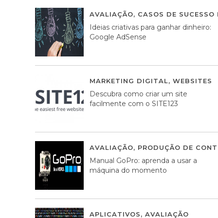
AVALIAÇÃO
,
CASOS DE SUCESSO 
Ideias criativas para ganhar dinheiro:
Google AdSense
MARKETING DIGITAL
,
WEBSITES
Descubra como criar um site
facilmente com o SITE123
AVALIAÇÃO
,
PRODUÇÃO DE CONT
Manual GoPro: aprenda a usar a
máquina do momento
APLICATIVOS
,
AVALIAÇÃO
25 MA