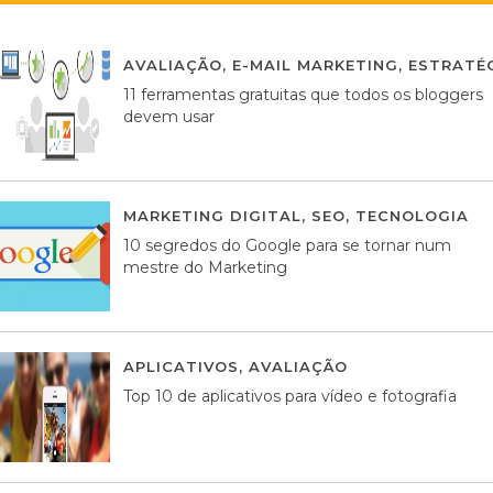
AVALIAÇÃO
,
E-MAIL MARKETING
,
ESTRATÉG
11 ferramentas gratuitas que todos os bloggers
devem usar
MARKETING DIGITAL
,
SEO
,
TECNOLOGIA
2
10 segredos do Google para se tornar num
mestre do Marketing
APLICATIVOS
,
AVALIAÇÃO
23 MARÇO, 201
Top 10 de aplicativos para vídeo e fotografia