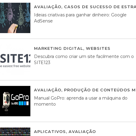
AVALIAÇÃO
,
CASOS DE SUCESSO DE ESTRA
Ideias criativas para ganhar dinheiro: Google
AdSense
MARKETING DIGITAL
,
WEBSITES
05 AGOS
Descubra como criar um site facilmente com o
SITE123
AVALIAÇÃO
,
PRODUÇÃO DE CONTEÚDOS M
Manual GoPro: aprenda a usar a máquina do
momento
APLICATIVOS
,
AVALIAÇÃO
25 MARÇO, 201