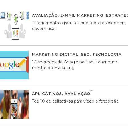
AVALIAÇÃO
,
E-MAIL MARKETING
,
ESTRATÉG
11 ferramentas gratuitas que todos os bloggers
devem usar
MARKETING DIGITAL
,
SEO
,
TECNOLOGIA
2
10 segredos do Google para se tornar num
mestre do Marketing
APLICATIVOS
,
AVALIAÇÃO
23 MARÇO, 201
Top 10 de aplicativos para vídeo e fotografia