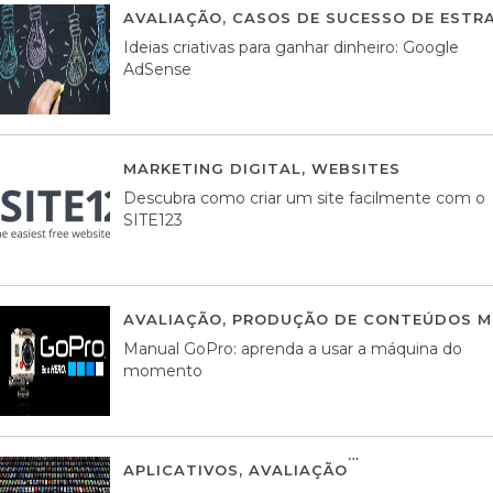
AVALIAÇÃO
,
CASOS DE SUCESSO DE ESTRA
Ideias criativas para ganhar dinheiro: Google
AdSense
MARKETING DIGITAL
,
WEBSITES
05 AGOS
Descubra como criar um site facilmente com o
SITE123
AVALIAÇÃO
,
PRODUÇÃO DE CONTEÚDOS M
Manual GoPro: aprenda a usar a máquina do
momento
APLICATIVOS
,
AVALIAÇÃO
25 MARÇO, 201