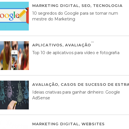
MARKETING DIGITAL
,
SEO
,
TECNOLOGIA
2
10 segredos do Google para se tornar num
mestre do Marketing
APLICATIVOS
,
AVALIAÇÃO
23 MARÇO, 201
Top 10 de aplicativos para vídeo e fotografia
AVALIAÇÃO
,
CASOS DE SUCESSO DE ESTRA
Ideias criativas para ganhar dinheiro: Google
AdSense
MARKETING DIGITAL
,
WEBSITES
05 AGOS