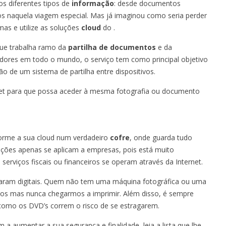
s diferentes tipos de
informação
: desde documentos
os naquela viagem especial. Mas já imaginou como seria perder
mas e utilize as soluções
cloud
do
.
ue trabalha ramo da
partilha de documentos
e da
zadores em todo o mundo, o serviço tem como principal objetivo
ão de um sistema de partilha entre dispositivos.
rnet para que possa aceder à mesma fotografia ou documento
forme a sua cloud num verdadeiro
cofre
, onde guarda tudo
luções apenas se aplicam a empresas, pois está muito
erviços fiscais ou financeiros se operam através da Internet.
aram digitais. Quem não tem uma máquina fotográfica ou uma
mos mas nunca chegarmos a imprimir. Além disso, é sempre
l como os DVD’s correm o risco de se estragarem.
 a aumentar a sua segurança e finalidade, leia a lista que lhe