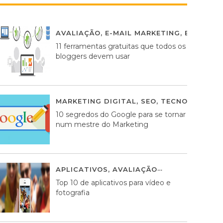
AVALIAÇÃO
,
E-MAIL MARKETING
,
ESTRATÉG
11 ferramentas gratuitas que todos os
bloggers devem usar
MARKETING DIGITAL
,
SEO
,
TECNOLOGIA
2
10 segredos do Google para se tornar
num mestre do Marketing
APLICATIVOS
,
AVALIAÇÃO
23 MARÇO, 201
Top 10 de aplicativos para vídeo e
fotografia