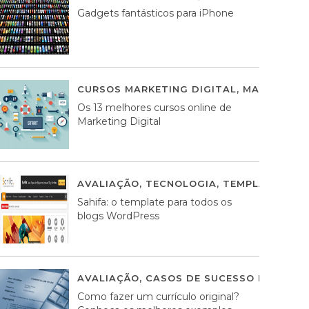
Gadgets fantásticos para iPhone
CURSOS MARKETING DIGITAL
,
MARKETING 
Os 13 melhores cursos online de
Marketing Digital
AVALIAÇÃO
,
TECNOLOGIA
,
TEMPLATES WO
Sahifa: o template para todos os
blogs WordPress
AVALIAÇÃO
,
CASOS DE SUCESSO DE ESTRA
Como fazer um currículo original?