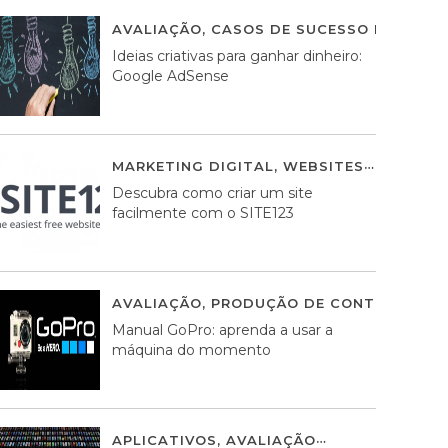
AVALIAÇÃO
,
CASOS DE SUCESSO DE ESTRA
Ideias criativas para ganhar dinheiro:
Google AdSense
MARKETING DIGITAL
,
WEBSITES
05 AGOS
Descubra como criar um site
facilmente com o SITE123
AVALIAÇÃO
,
PRODUÇÃO DE CONTEÚDOS M
Manual GoPro: aprenda a usar a
máquina do momento
APLICATIVOS
,
AVALIAÇÃO
25 MARÇO, 201