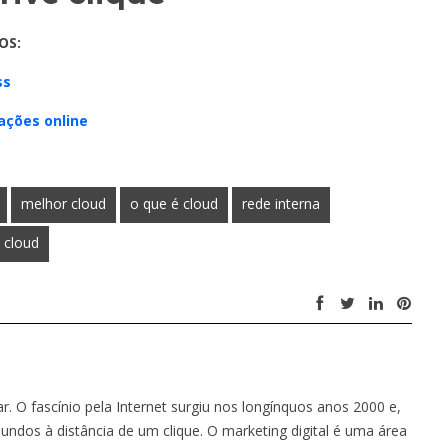
OS:
ss
ações online
melhor cloud
o que é cloud
rede interna
 cloud
 O fascínio pela Internet surgiu nos longínquos anos 2000 e,
ndos à distância de um clique. O marketing digital é uma área