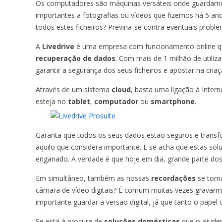
Os computadores são máquinas versáteis onde guardamo
importantes a fotografias ou vídeos que fizemos há 5 an
todos estes ficheiros? Previna-se contra eventuais proble
A
Livedrive
é uma empresa com funcionamento online q
recuperação de dados
. Com mais de 1 milhão de utili
garantir a segurança dos seus ficheiros e apostar na criaç
Através de um sistema
cloud
, basta uma ligação à Inte
esteja no
tablet
,
computador
ou
smartphone
.
Garanta que todos os seus dados estão seguros e trans
aquilo que considera importante. E se acha que estas so
enganado. A verdade é que hoje em dia, grande parte dos s
Em simultâneo, também as nossas
recordações
se torn
câmara de vídeo digitais? É comum muitas vezes gravar
importante guardar a versão digital, já que tanto o pape
Se está à procura de
soluções domésticas
que o ajudem