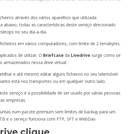
cheiros através dos vários aparelhos que utilizada:
 abaixo, todas as características deste serviço direcionado
esktops no seu dia-a-dia.
 ficheiros em vários computadores, com limite de 2 terrabytes.
licados de utilizar. O
Briefcase
da
Livedrive
surge como se
rão armazenados nessa drive virtual.
rtilhar e até mesmo editar alguns ficheiros no seu telemóvel.
to está nos transportes ou em qualquer outro lado.
ste serviço é a possibilidade de ser usado por várias pessoas.
nas empresas.
 juntas num pacote premium sem limites de backup para um
TB e o serviço funciona com FTP, SFT e WebDav.
rive clique