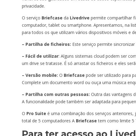
privacidade.
O serviço
Briefcase
da
Livedrive
permite compartilhar fi
computador, tablet ou smartphone. Apresentamos, na lista
para todos os que utilizam vários dispositivos móveis e d
– Partilha de ficheiros:
Este serviço permite sincronizar
– Fácil de utilizar
: Alguns sistemas cloud podem ser comp
um drive se tratasse. É só arrastar os ficheiros e eles se
– Versão mobile:
O
Briefcase
pode ser utilizado para pa
Complete um documento word ou ouça uma música enquan
– Partilha com outras pessoas:
Outra das vantagens de
A funcionalidade pode também ser adaptada para peque
O
Pro Suite
é uma combinação dos serviços anteriores,
total de 5 computadores A
Briefcase
tem como limite 5 
Para ter acesso ao Lived