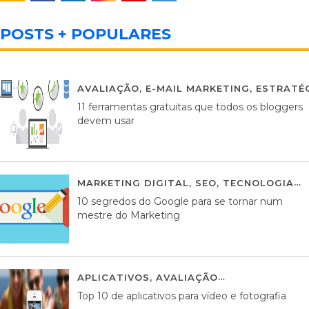
POSTS + POPULARES
AVALIAÇÃO
,
E-MAIL MARKETING
,
ESTRATÉG
11 ferramentas gratuitas que todos os bloggers
devem usar
MARKETING DIGITAL
,
SEO
,
TECNOLOGIA
2
10 segredos do Google para se tornar num
mestre do Marketing
APLICATIVOS
,
AVALIAÇÃO
23 MARÇO, 201
Top 10 de aplicativos para vídeo e fotografia