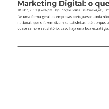
Marketing Digital: o que
18 Julho, 2013 @ 4:06 pm
by
Gonçalo Sousa
in
AVALIAÇÃO
,
Est
De uma forma geral, as empresas portuguesas ainda não 
nacionais que o fazem dizem-se satisfeitas, até porque, u
quase sempre satisfatório, caso haja uma boa estratégia.