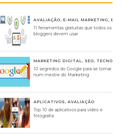
AVALIAÇÃO
,
E-MAIL MARKETING
,
ESTRATÉG
11 ferramentas gratuitas que todos os
bloggers devem usar
MARKETING DIGITAL
,
SEO
,
TECNOLOGIA
2
10 segredos do Google para se tornar
num mestre do Marketing
APLICATIVOS
,
AVALIAÇÃO
23 MARÇO, 201
Top 10 de aplicativos para vídeo e
fotografia