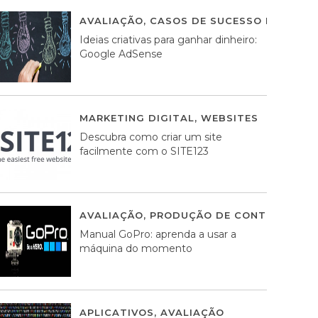
AVALIAÇÃO
,
CASOS DE SUCESSO DE ESTRA
Ideias criativas para ganhar dinheiro:
Google AdSense
MARKETING DIGITAL
,
WEBSITES
05 AGOS
Descubra como criar um site
facilmente com o SITE123
AVALIAÇÃO
,
PRODUÇÃO DE CONTEÚDOS M
Manual GoPro: aprenda a usar a
máquina do momento
APLICATIVOS
,
AVALIAÇÃO
25 MARÇO, 201