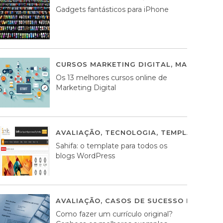
Gadgets fantásticos para iPhone
CURSOS MARKETING DIGITAL
,
MARKETING 
Os 13 melhores cursos online de
Marketing Digital
AVALIAÇÃO
,
TECNOLOGIA
,
TEMPLATES WO
Sahifa: o template para todos os
blogs WordPress
AVALIAÇÃO
,
CASOS DE SUCESSO DE ESTRA
Como fazer um currículo original?