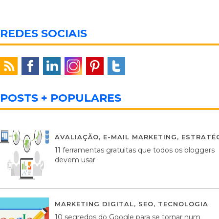
REDES SOCIAIS
POSTS + POPULARES
AVALIAÇÃO
,
E-MAIL MARKETING
,
ESTRATÉG
11 ferramentas gratuitas que todos os bloggers
devem usar
MARKETING DIGITAL
,
SEO
,
TECNOLOGIA
2
10 segredos do Google para se tornar num