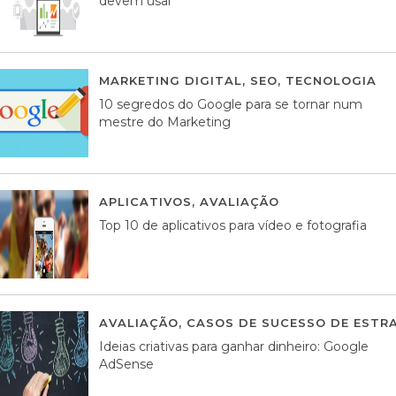
devem usar
MARKETING DIGITAL
,
SEO
,
TECNOLOGIA
2
10 segredos do Google para se tornar num
mestre do Marketing
APLICATIVOS
,
AVALIAÇÃO
23 MARÇO, 201
Top 10 de aplicativos para vídeo e fotografia
AVALIAÇÃO
,
CASOS DE SUCESSO DE ESTRA
Ideias criativas para ganhar dinheiro: Google
AdSense