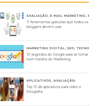
AVALIAÇÃO
,
E-MAIL MARKETING
,
ESTRATÉG
11 ferramentas gratuitas que todos os
bloggers devem usar
MARKETING DIGITAL
,
SEO
,
TECNOLOGIA
2
10 segredos do Google para se tornar
num mestre do Marketing
APLICATIVOS
,
AVALIAÇÃO
23 MARÇO, 201
Top 10 de aplicativos para vídeo e
fotografia