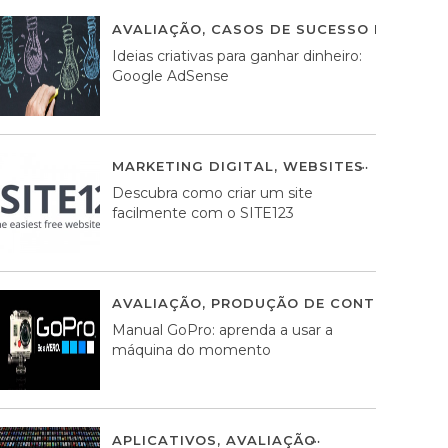
AVALIAÇÃO
,
CASOS DE SUCESSO DE ESTRA
Ideias criativas para ganhar dinheiro:
Google AdSense
MARKETING DIGITAL
,
WEBSITES
05 AGOS
Descubra como criar um site
facilmente com o SITE123
AVALIAÇÃO
,
PRODUÇÃO DE CONTEÚDOS M
Manual GoPro: aprenda a usar a
máquina do momento
APLICATIVOS
,
AVALIAÇÃO
25 MARÇO, 201