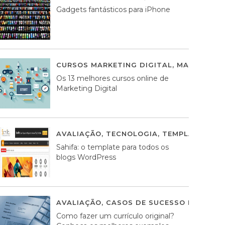
Gadgets fantásticos para iPhone
CURSOS MARKETING DIGITAL
,
MARKETING 
Os 13 melhores cursos online de
Marketing Digital
AVALIAÇÃO
,
TECNOLOGIA
,
TEMPLATES WO
Sahifa: o template para todos os
blogs WordPress
AVALIAÇÃO
,
CASOS DE SUCESSO DE ESTRA
Como fazer um currículo original?