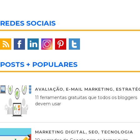
REDES SOCIAIS
POSTS + POPULARES
AVALIAÇÃO
,
E-MAIL MARKETING
,
ESTRATÉG
11 ferramentas gratuitas que todos os bloggers
devem usar
MARKETING DIGITAL
,
SEO
,
TECNOLOGIA
2