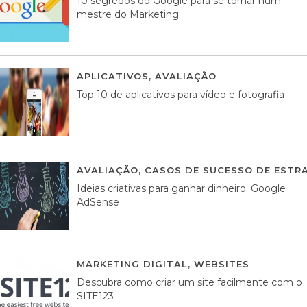
10 segredos do Google para se tornar num
mestre do Marketing
APLICATIVOS
,
AVALIAÇÃO
23 MARÇO, 201
Top 10 de aplicativos para vídeo e fotografia
AVALIAÇÃO
,
CASOS DE SUCESSO DE ESTRA
Ideias criativas para ganhar dinheiro: Google
AdSense
MARKETING DIGITAL
,
WEBSITES
05 AGOS
Descubra como criar um site facilmente com o
SITE123