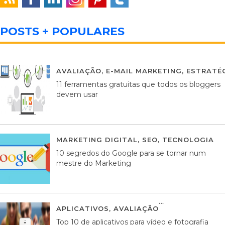
POSTS + POPULARES
AVALIAÇÃO
,
E-MAIL MARKETING
,
ESTRATÉG
11 ferramentas gratuitas que todos os bloggers
devem usar
MARKETING DIGITAL
,
SEO
,
TECNOLOGIA
2
10 segredos do Google para se tornar num
mestre do Marketing
APLICATIVOS
,
AVALIAÇÃO
23 MARÇO, 201
Top 10 de aplicativos para vídeo e fotografia