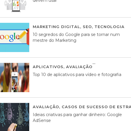
devem usar
MARKETING DIGITAL
,
SEO
,
TECNOLOGIA
2
10 segredos do Google para se tornar num
mestre do Marketing
APLICATIVOS
,
AVALIAÇÃO
23 MARÇO, 201
Top 10 de aplicativos para vídeo e fotografia
AVALIAÇÃO
,
CASOS DE SUCESSO DE ESTRA
Ideias criativas para ganhar dinheiro: Google
AdSense