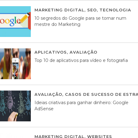
MARKETING DIGITAL
,
SEO
,
TECNOLOGIA
2
10 segredos do Google para se tornar num
mestre do Marketing
APLICATIVOS
,
AVALIAÇÃO
23 MARÇO, 201
Top 10 de aplicativos para vídeo e fotografia
AVALIAÇÃO
,
CASOS DE SUCESSO DE ESTRA
Ideias criativas para ganhar dinheiro: Google
AdSense
MARKETING DIGITAL
,
WEBSITES
05 AGOS