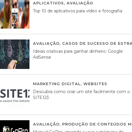
APLICATIVOS
,
AVALIAÇÃO
23 MARÇO, 201
Top 10 de aplicativos para vídeo e fotografia
AVALIAÇÃO
,
CASOS DE SUCESSO DE ESTRA
Ideias criativas para ganhar dinheiro: Google
AdSense
MARKETING DIGITAL
,
WEBSITES
05 AGOS
Descubra como criar um site facilmente com o
SITE123
AVALIAÇÃO
,
PRODUÇÃO DE CONTEÚDOS M
Manual GoPro: aprenda a usar a máquina do