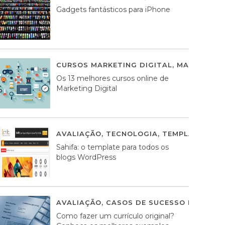
Gadgets fantásticos para iPhone
CURSOS MARKETING DIGITAL
,
MARKETING 
Os 13 melhores cursos online de
Marketing Digital
AVALIAÇÃO
,
TECNOLOGIA
,
TEMPLATES WO
Sahifa: o template para todos os
blogs WordPress
AVALIAÇÃO
,
CASOS DE SUCESSO DE ESTRA
Como fazer um currículo original?