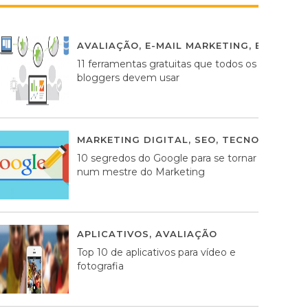
AVALIAÇÃO
,
E-MAIL MARKETING
,
ESTRATÉG
11 ferramentas gratuitas que todos os
bloggers devem usar
MARKETING DIGITAL
,
SEO
,
TECNOLOGIA
2
10 segredos do Google para se tornar
num mestre do Marketing
APLICATIVOS
,
AVALIAÇÃO
23 MARÇO, 201
Top 10 de aplicativos para vídeo e
fotografia