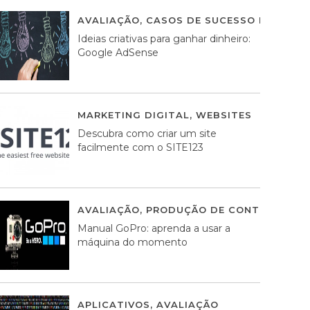
AVALIAÇÃO
,
CASOS DE SUCESSO DE ESTRA
Ideias criativas para ganhar dinheiro:
Google AdSense
MARKETING DIGITAL
,
WEBSITES
05 AGOS
Descubra como criar um site
facilmente com o SITE123
AVALIAÇÃO
,
PRODUÇÃO DE CONTEÚDOS M
Manual GoPro: aprenda a usar a
máquina do momento
APLICATIVOS
,
AVALIAÇÃO
25 MARÇO, 201