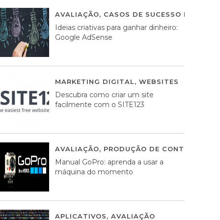
AVALIAÇÃO
,
CASOS DE SUCESSO DE ESTRA
Ideias criativas para ganhar dinheiro:
Google AdSense
MARKETING DIGITAL
,
WEBSITES
05 AGOS
Descubra como criar um site
facilmente com o SITE123
AVALIAÇÃO
,
PRODUÇÃO DE CONTEÚDOS M
Manual GoPro: aprenda a usar a
máquina do momento
APLICATIVOS
,
AVALIAÇÃO
25 MARÇO, 201