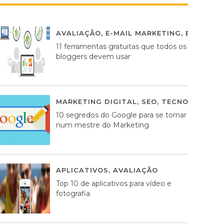
AVALIAÇÃO
,
E-MAIL MARKETING
,
ESTRATÉG
11 ferramentas gratuitas que todos os
bloggers devem usar
MARKETING DIGITAL
,
SEO
,
TECNOLOGIA
2
10 segredos do Google para se tornar
num mestre do Marketing
APLICATIVOS
,
AVALIAÇÃO
23 MARÇO, 201
Top 10 de aplicativos para vídeo e
fotografia