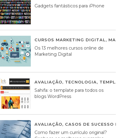
Gadgets fantásticos para iPhone
CURSOS MARKETING DIGITAL
,
MARKETING 
Os 13 melhores cursos online de
Marketing Digital
AVALIAÇÃO
,
TECNOLOGIA
,
TEMPLATES WO
Sahifa: o template para todos os
blogs WordPress
AVALIAÇÃO
,
CASOS DE SUCESSO DE ESTRA
Como fazer um currículo original?