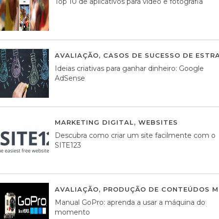
Top 10 de aplicativos para vídeo e fotografia
AVALIAÇÃO
,
CASOS DE SUCESSO DE ESTRA
Ideias criativas para ganhar dinheiro: Google
AdSense
MARKETING DIGITAL
,
WEBSITES
05 AGOS
Descubra como criar um site facilmente com o
SITE123
AVALIAÇÃO
,
PRODUÇÃO DE CONTEÚDOS M
Manual GoPro: aprenda a usar a máquina do
momento