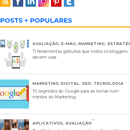
POSTS + POPULARES
AVALIAÇÃO
,
E-MAIL MARKETING
,
ESTRATÉG
11 ferramentas gratuitas que todos os bloggers
devem usar
MARKETING DIGITAL
,
SEO
,
TECNOLOGIA
2
10 segredos do Google para se tornar num
mestre do Marketing
APLICATIVOS
,
AVALIAÇÃO
23 MARÇO, 201