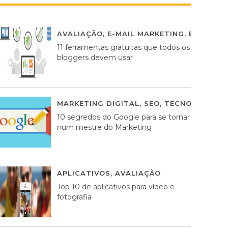
AVALIAÇÃO
,
E-MAIL MARKETING
,
ESTRATÉG
11 ferramentas gratuitas que todos os
bloggers devem usar
MARKETING DIGITAL
,
SEO
,
TECNOLOGIA
2
10 segredos do Google para se tornar
num mestre do Marketing
APLICATIVOS
,
AVALIAÇÃO
23 MARÇO, 201
Top 10 de aplicativos para vídeo e
fotografia