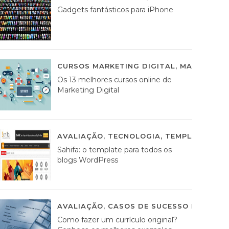
Gadgets fantásticos para iPhone
CURSOS MARKETING DIGITAL
,
MARKETING 
Os 13 melhores cursos online de
Marketing Digital
AVALIAÇÃO
,
TECNOLOGIA
,
TEMPLATES WO
Sahifa: o template para todos os
blogs WordPress
AVALIAÇÃO
,
CASOS DE SUCESSO DE ESTRA
Como fazer um currículo original?