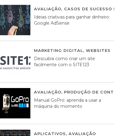
AVALIAÇÃO
,
CASOS DE SUCESSO DE ESTRA
Ideias criativas para ganhar dinheiro:
Google AdSense
MARKETING DIGITAL
,
WEBSITES
05 AGOS
Descubra como criar um site
facilmente com o SITE123
AVALIAÇÃO
,
PRODUÇÃO DE CONTEÚDOS M
Manual GoPro: aprenda a usar a
máquina do momento
APLICATIVOS
,
AVALIAÇÃO
25 MARÇO, 201