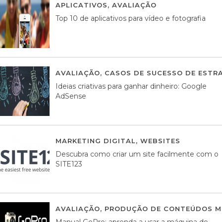
APLICATIVOS
,
AVALIAÇÃO
23 MARÇO, 201
Top 10 de aplicativos para vídeo e fotografia
AVALIAÇÃO
,
CASOS DE SUCESSO DE ESTRA
Ideias criativas para ganhar dinheiro: Google
AdSense
MARKETING DIGITAL
,
WEBSITES
05 AGOS
Descubra como criar um site facilmente com o
SITE123
AVALIAÇÃO
,
PRODUÇÃO DE CONTEÚDOS M
Manual GoPro: aprenda a usar a máquina do