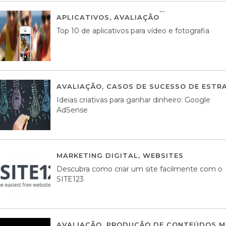
APLICATIVOS
,
AVALIAÇÃO
23 MARÇO, 201
Top 10 de aplicativos para vídeo e fotografia
AVALIAÇÃO
,
CASOS DE SUCESSO DE ESTRA
Ideias criativas para ganhar dinheiro: Google
AdSense
MARKETING DIGITAL
,
WEBSITES
05 AGOS
Descubra como criar um site facilmente com o
SITE123
AVALIAÇÃO
,
PRODUÇÃO DE CONTEÚDOS M