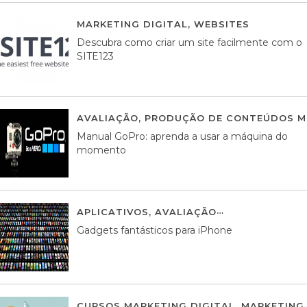
MARKETING DIGITAL
,
WEBSITES
05 AGOS
Descubra como criar um site facilmente com o
SITE123
AVALIAÇÃO
,
PRODUÇÃO DE CONTEÚDOS M
Manual GoPro: aprenda a usar a máquina do
momento
APLICATIVOS
,
AVALIAÇÃO
25 MARÇO, 201
Gadgets fantásticos para iPhone
CURSOS MARKETING DIGITAL
,
MARKETING 