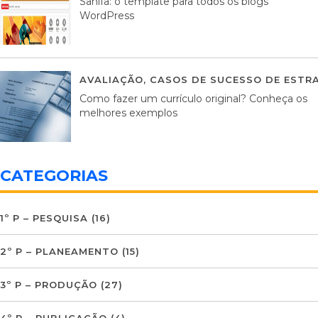
Sahifa: o template para todos os blogs
WordPress
AVALIAÇÃO
,
CASOS DE SUCESSO DE ESTRA
Como fazer um currículo original? Conheça os
melhores exemplos
CATEGORIAS
1º P – PESQUISA
(16)
2º P – PLANEAMENTO
(15)
3º P – PRODUÇÃO
(27)
4º P – PUBLICAÇÃO
(4)