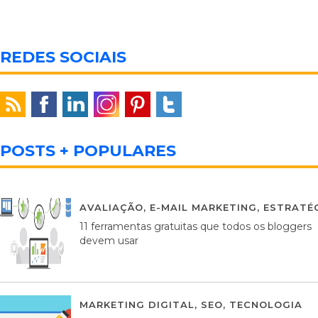
REDES SOCIAIS
POSTS + POPULARES
AVALIAÇÃO
,
E-MAIL MARKETING
,
ESTRATÉG
11 ferramentas gratuitas que todos os bloggers
devem usar
MARKETING DIGITAL
,
SEO
,
TECNOLOGIA
2