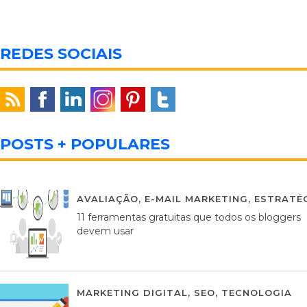
REDES SOCIAIS
POSTS + POPULARES
AVALIAÇÃO
,
E-MAIL MARKETING
,
ESTRATÉG
11 ferramentas gratuitas que todos os bloggers
devem usar
MARKETING DIGITAL
,
SEO
,
TECNOLOGIA
2