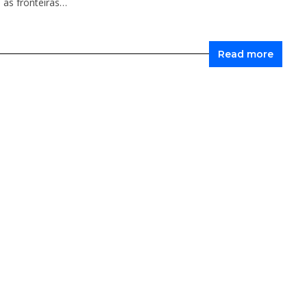
 as fronteiras…
Read more