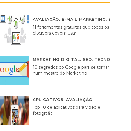
AVALIAÇÃO
,
E-MAIL MARKETING
,
ESTRATÉG
11 ferramentas gratuitas que todos os
bloggers devem usar
MARKETING DIGITAL
,
SEO
,
TECNOLOGIA
2
10 segredos do Google para se tornar
num mestre do Marketing
APLICATIVOS
,
AVALIAÇÃO
23 MARÇO, 201
Top 10 de aplicativos para vídeo e
fotografia