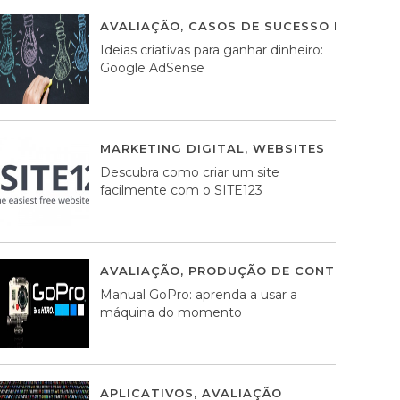
AVALIAÇÃO
,
CASOS DE SUCESSO DE ESTRA
Ideias criativas para ganhar dinheiro:
Google AdSense
MARKETING DIGITAL
,
WEBSITES
05 AGOS
Descubra como criar um site
facilmente com o SITE123
AVALIAÇÃO
,
PRODUÇÃO DE CONTEÚDOS M
Manual GoPro: aprenda a usar a
máquina do momento
APLICATIVOS
,
AVALIAÇÃO
25 MARÇO, 201