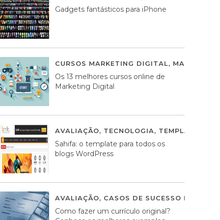
Gadgets fantásticos para iPhone
CURSOS MARKETING DIGITAL
,
MARKETING 
Os 13 melhores cursos online de
Marketing Digital
AVALIAÇÃO
,
TECNOLOGIA
,
TEMPLATES WO
Sahifa: o template para todos os
blogs WordPress
AVALIAÇÃO
,
CASOS DE SUCESSO DE ESTRA
Como fazer um currículo original?