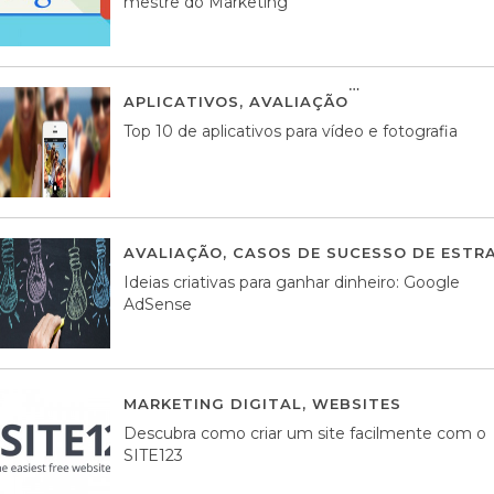
mestre do Marketing
APLICATIVOS
,
AVALIAÇÃO
23 MARÇO, 201
Top 10 de aplicativos para vídeo e fotografia
AVALIAÇÃO
,
CASOS DE SUCESSO DE ESTRA
Ideias criativas para ganhar dinheiro: Google
AdSense
MARKETING DIGITAL
,
WEBSITES
05 AGOS
Descubra como criar um site facilmente com o
SITE123