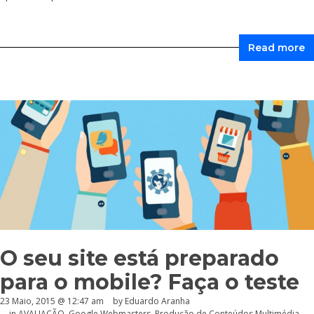
Read more
O seu site está preparado
para o mobile? Faça o teste
23 Maio, 2015 @ 12:47 am
by
Eduardo Aranha
in
AVALIAÇÃO
,
Google Webmasters
,
Produção de Conteúdos Multimédia
,