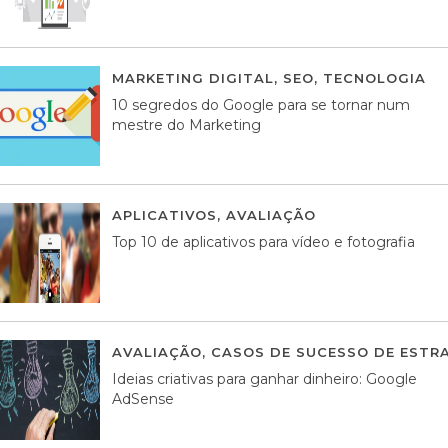
MARKETING DIGITAL
,
SEO
,
TECNOLOGIA
2
10 segredos do Google para se tornar num
mestre do Marketing
APLICATIVOS
,
AVALIAÇÃO
23 MARÇO, 201
Top 10 de aplicativos para vídeo e fotografia
AVALIAÇÃO
,
CASOS DE SUCESSO DE ESTRA
Ideias criativas para ganhar dinheiro: Google
AdSense