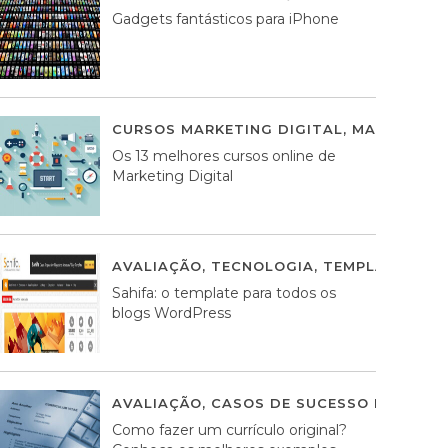
Gadgets fantásticos para iPhone
CURSOS MARKETING DIGITAL
,
MARKETING 
Os 13 melhores cursos online de
Marketing Digital
AVALIAÇÃO
,
TECNOLOGIA
,
TEMPLATES WO
Sahifa: o template para todos os
blogs WordPress
AVALIAÇÃO
,
CASOS DE SUCESSO DE ESTRA
Como fazer um currículo original?