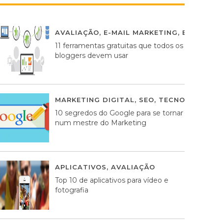
AVALIAÇÃO
,
E-MAIL MARKETING
,
ESTRATÉG
11 ferramentas gratuitas que todos os
bloggers devem usar
MARKETING DIGITAL
,
SEO
,
TECNOLOGIA
2
10 segredos do Google para se tornar
num mestre do Marketing
APLICATIVOS
,
AVALIAÇÃO
23 MARÇO, 201
Top 10 de aplicativos para vídeo e
fotografia