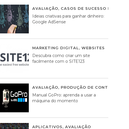
AVALIAÇÃO
,
CASOS DE SUCESSO DE ESTRA
Ideias criativas para ganhar dinheiro:
Google AdSense
MARKETING DIGITAL
,
WEBSITES
05 AGOS
Descubra como criar um site
facilmente com o SITE123
AVALIAÇÃO
,
PRODUÇÃO DE CONTEÚDOS M
Manual GoPro: aprenda a usar a
máquina do momento
APLICATIVOS
,
AVALIAÇÃO
25 MARÇO, 201