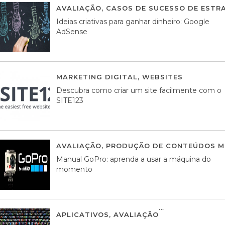
AVALIAÇÃO
,
CASOS DE SUCESSO DE ESTRA
Ideias criativas para ganhar dinheiro: Google
AdSense
MARKETING DIGITAL
,
WEBSITES
05 AGOS
Descubra como criar um site facilmente com o
SITE123
AVALIAÇÃO
,
PRODUÇÃO DE CONTEÚDOS M
Manual GoPro: aprenda a usar a máquina do
momento
APLICATIVOS
,
AVALIAÇÃO
25 MARÇO, 201