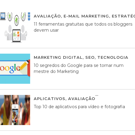
AVALIAÇÃO
,
E-MAIL MARKETING
,
ESTRATÉG
11 ferramentas gratuitas que todos os bloggers
devem usar
MARKETING DIGITAL
,
SEO
,
TECNOLOGIA
2
10 segredos do Google para se tornar num
mestre do Marketing
APLICATIVOS
,
AVALIAÇÃO
23 MARÇO, 201
Top 10 de aplicativos para vídeo e fotografia