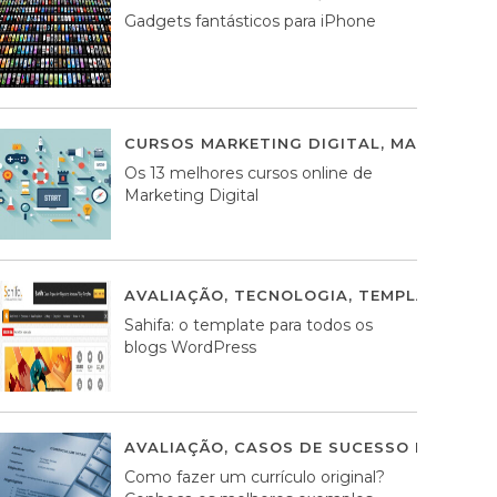
Gadgets fantásticos para iPhone
CURSOS MARKETING DIGITAL
,
MARKETING 
Os 13 melhores cursos online de
Marketing Digital
AVALIAÇÃO
,
TECNOLOGIA
,
TEMPLATES WO
Sahifa: o template para todos os
blogs WordPress
AVALIAÇÃO
,
CASOS DE SUCESSO DE ESTRA
Como fazer um currículo original?