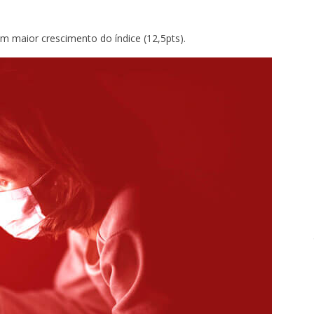
m maior crescimento do índice (12,5pts).