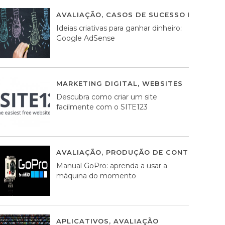
AVALIAÇÃO
,
CASOS DE SUCESSO DE ESTRA
Ideias criativas para ganhar dinheiro:
Google AdSense
MARKETING DIGITAL
,
WEBSITES
05 AGOS
Descubra como criar um site
facilmente com o SITE123
AVALIAÇÃO
,
PRODUÇÃO DE CONTEÚDOS M
Manual GoPro: aprenda a usar a
máquina do momento
APLICATIVOS
,
AVALIAÇÃO
25 MARÇO, 201