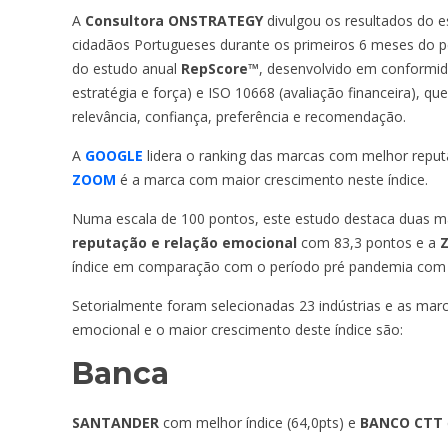
A
Consultora ONSTRATEGY
divulgou os resultados do 
cidadãos Portugueses durante os primeiros 6 meses do 
do estudo anual
RepScore™
, desenvolvido em conformid
estratégia e força) e ISO 10668 (avaliação financeira), qu
relevância, confiança, preferência e recomendação.
A
GOOGLE
lidera o ranking das marcas com melhor repu
ZOOM
é a marca com maior crescimento neste índice.
Numa escala de 100 pontos, este estudo destaca duas m
reputação e relação emocional
com 83,3 pontos e a
índice em comparação com o período pré pandemia com 6
Setorialmente foram selecionadas 23 indústrias e as mar
emocional e o maior crescimento deste índice são:
Banca
SANTANDER
com melhor índice (64,0pts) e
BANCO CTT