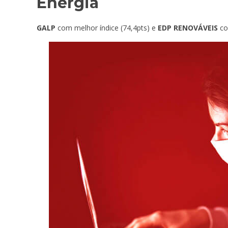
Energia
GALP
com melhor índice (74,4pts) e
EDP RENOVÁVEIS
co