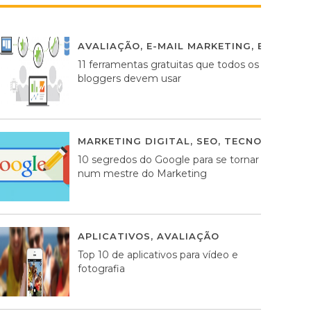
AVALIAÇÃO
,
E-MAIL MARKETING
,
ESTRATÉG
11 ferramentas gratuitas que todos os
bloggers devem usar
MARKETING DIGITAL
,
SEO
,
TECNOLOGIA
2
10 segredos do Google para se tornar
num mestre do Marketing
APLICATIVOS
,
AVALIAÇÃO
23 MARÇO, 201
Top 10 de aplicativos para vídeo e
fotografia