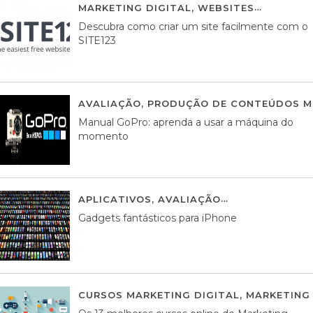
MARKETING DIGITAL
,
WEBSITES
05 AGOS
Descubra como criar um site facilmente com o
SITE123
AVALIAÇÃO
,
PRODUÇÃO DE CONTEÚDOS M
Manual GoPro: aprenda a usar a máquina do
momento
APLICATIVOS
,
AVALIAÇÃO
25 MARÇO, 201
Gadgets fantásticos para iPhone
CURSOS MARKETING DIGITAL
,
MARKETING 