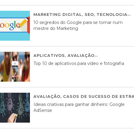
MARKETING DIGITAL
,
SEO
,
TECNOLOGIA
2
10 segredos do Google para se tornar num
mestre do Marketing
APLICATIVOS
,
AVALIAÇÃO
23 MARÇO, 201
Top 10 de aplicativos para vídeo e fotografia
AVALIAÇÃO
,
CASOS DE SUCESSO DE ESTRA
Ideias criativas para ganhar dinheiro: Google
AdSense