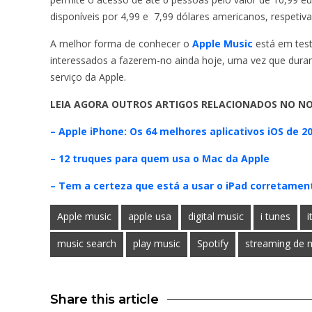
disponíveis por 4,99 e 7,99 dólares americanos, respetiv
A melhor forma de conhecer o
Apple Music
está em test
interessados a fazerem-no ainda hoje, uma vez que dur
serviço da Apple.
LEIA AGORA OUTROS ARTIGOS RELACIONADOS NO NO
– Apple iPhone: Os 64 melhores aplicativos iOS de 2
– 12 truques para quem usa o Mac da Apple
– Tem a certeza que está a usar o iPad corretame
Apple music
apple usa
digital music
i tunes
music search
play music
Spotify
streaming de 
Share this article