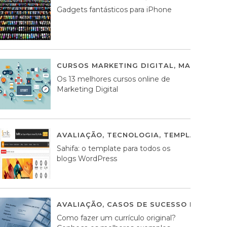
Gadgets fantásticos para iPhone
CURSOS MARKETING DIGITAL
,
MARKETING 
Os 13 melhores cursos online de
Marketing Digital
AVALIAÇÃO
,
TECNOLOGIA
,
TEMPLATES WO
Sahifa: o template para todos os
blogs WordPress
AVALIAÇÃO
,
CASOS DE SUCESSO DE ESTRA
Como fazer um currículo original?