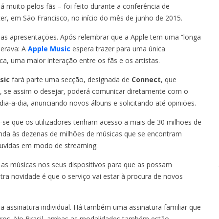
 muito pelos fãs – foi feito durante a conferência de
 em São Francisco, no início do mês de junho de 2015.
 as apresentações. Após relembrar que a Apple tem uma “longa
perava: A
Apple Music
espera trazer para uma única
a, uma maior interação entre os fãs e os artistas.
sic
fará parte uma secção, designada de
Connect
, que
a, se assim o desejar, poderá comunicar diretamente com o
dia-a-dia, anunciando novos álbuns e solicitando até opiniões.
a-se que os utilizadores tenham acesso a mais de 30 milhões de
onda às dezenas de milhões de músicas que se encontram
ouvidas em modo de streaming.
r as músicas nos seus dispositivos para que as possam
tra novidade é que o serviço vai estar à procura de novos
a assinatura individual. Há também uma assinatura familiar que
euros. No Brasil, ambas as modalidades também estão