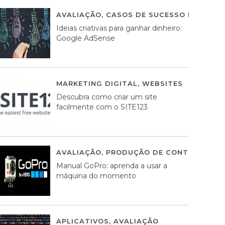
AVALIAÇÃO
,
CASOS DE SUCESSO DE ESTRA
Ideias criativas para ganhar dinheiro:
Google AdSense
MARKETING DIGITAL
,
WEBSITES
05 AGOS
Descubra como criar um site
facilmente com o SITE123
AVALIAÇÃO
,
PRODUÇÃO DE CONTEÚDOS M
Manual GoPro: aprenda a usar a
máquina do momento
APLICATIVOS
,
AVALIAÇÃO
25 MARÇO, 201