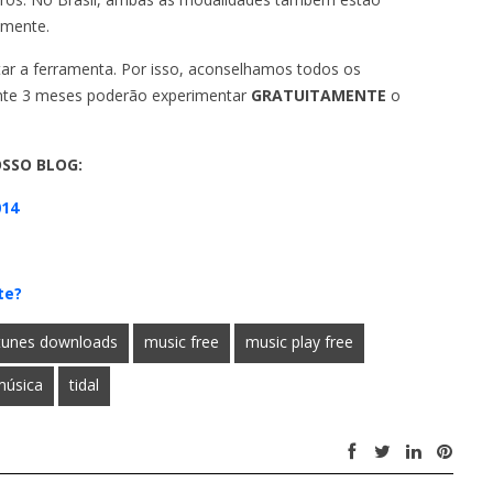
amente.
ar a ferramenta. Por isso, aconselhamos todos os
ante 3 meses poderão experimentar
GRATUITAMENTE
o
SSO BLOG:
014
nte?
itunes downloads
music free
music play free
música
tidal