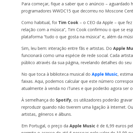
Para começar, fique a saber que o anúncio – aguardado há
programadores WWDC15 que decorreu no Moscone Center,
Como habitual, foi
Tim Cook
– o CEO da Apple – que fez
relação com a música”, Tim Cook confirmou o que se es
plataforma “tudo o que gosta na música” e, além da músic
Sim, leu bem: interação entre fãs e artistas. Do
Apple Mu
funcionará como uma espécie de rede social. Cada artist
público através da sua página, revelando detalhes do seu 
No que toca à biblioteca musical do
Apple Music
, estim
faixas. Aqui, podemos calcular que este número corresp
atualmente à venda no iTunes e que poderão agora ser 
À semelhança do
Spotify
, os utilizadores poderão grava
reproduzir quando não tiverem uma ligação à Internet. Ou
artistas, géneros e álbuns.
Em Portugal, o preço da
Apple Music
é de 6,99 euros pel
permite o acesso de até 6 pessoas pelo valor de 10,99 