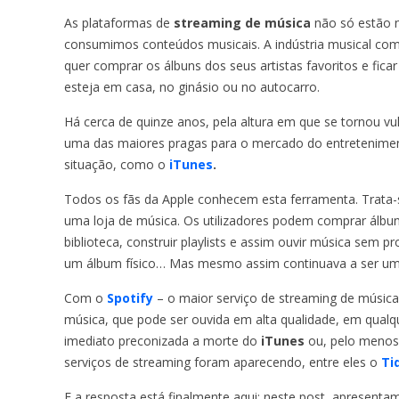
As plataformas de
streaming de música
não só estão 
consumimos conteúdos musicais. A indústria musical co
quer comprar os álbuns dos seus artistas favoritos e fic
esteja em casa, no ginásio ou no autocarro.
Há cerca de quinze anos, pela altura em que se tornou vulg
uma das maiores pragas para o mercado do entreteniment
situação, como o
iTunes
.
Todos os fãs da Apple conhecem esta ferramenta. Trat
uma loja de música. Os utilizadores podem comprar álbuns
biblioteca, construir playlists e assim ouvir música sem 
um álbum físico… Mas mesmo assim continuava a ser uma f
Com o
Spotify
– o maior serviço de streaming de música
música, que pode ser ouvida em alta qualidade, em qualqu
imediato preconizada a morte do
iTunes
ou, pelo menos,
serviços de streaming foram aparecendo, entre eles o
Ti
E a resposta está finalmente aqui: neste post, apresent