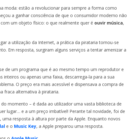
na moda: estão a revolucionar para sempre a forma como
meçou a ganhar consciência de que o consumidor moderno não
ar com um objeto físico: o que realmente quer é
ouvir música
,
ar a utilização da Internet, a prática da pirataria tornou-se
o. Em resposta, surgiram alguns serviços a tentar amenizar a
a-se de um programa que é ao mesmo tempo um reprodutor e
 inteiros ou apenas uma faixa, descarrega-la para a sua
problema. O preço era mais acessível e dispensava a compra de
raca alternativa à pirataria.
 do momento – é dada ao utilizador uma vasta biblioteca de
er lugar… e a um preço imbatível! Perante tal novidade, foi de
 uma resposta à altura por parte da Apple. Enquanto novos
dal
e o
Music Key
, a Apple preparou uma resposta.
amos o
Apple Music
.