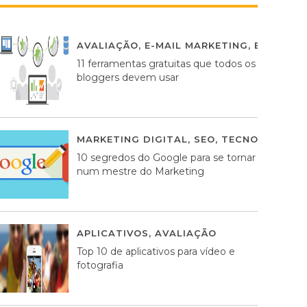
AVALIAÇÃO
,
E-MAIL MARKETING
,
ESTRATÉG
11 ferramentas gratuitas que todos os
bloggers devem usar
MARKETING DIGITAL
,
SEO
,
TECNOLOGIA
2
10 segredos do Google para se tornar
num mestre do Marketing
APLICATIVOS
,
AVALIAÇÃO
23 MARÇO, 201
Top 10 de aplicativos para vídeo e
fotografia