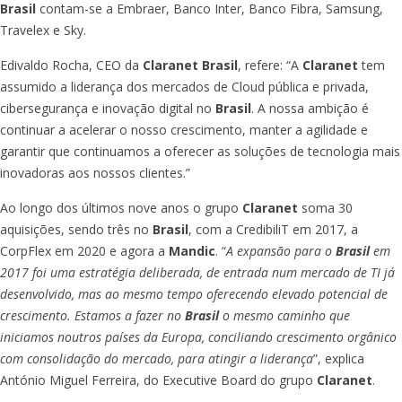
Brasil
contam-se a Embraer, Banco Inter, Banco Fibra, Samsung,
Travelex e Sky.
Edivaldo Rocha, CEO da
Claranet Brasil
, refere: “A
Claranet
tem
assumido a liderança dos mercados de Cloud pública e privada,
cibersegurança e inovação digital no
Brasil
. A nossa ambição é
continuar a acelerar o nosso crescimento, manter a agilidade e
garantir que continuamos a oferecer as soluções de tecnologia mais
inovadoras aos nossos clientes.”
Ao longo dos últimos nove anos o grupo
Claranet
soma 30
aquisições, sendo três no
Brasil
, com a CredibiliT em 2017, a
CorpFlex em 2020 e agora a
Mandic
. “
A expansão para o
Brasil
em
2017 foi uma estratégia deliberada, de entrada num mercado de TI já
desenvolvido, mas ao mesmo tempo oferecendo elevado potencial de
crescimento. Estamos a fazer no
Brasil
o mesmo caminho que
iniciamos noutros países da Europa, conciliando crescimento orgânico
com consolidação do mercado, para atingir a liderança
”, explica
António Miguel Ferreira, do Executive Board do grupo
Claranet
.