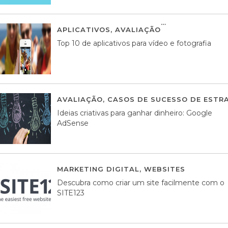
APLICATIVOS
,
AVALIAÇÃO
23 MARÇO, 201
Top 10 de aplicativos para vídeo e fotografia
AVALIAÇÃO
,
CASOS DE SUCESSO DE ESTRA
Ideias criativas para ganhar dinheiro: Google
AdSense
MARKETING DIGITAL
,
WEBSITES
05 AGOS
Descubra como criar um site facilmente com o
SITE123