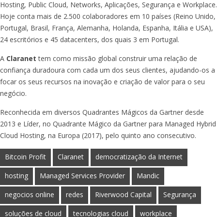
Hosting, Public Cloud, Networks, Aplicações, Segurança e Workplace.
Hoje conta mais de 2.500 colaboradores em 10 países (Reino Unido,
Portugal, Brasil, França, Alemanha, Holanda, Espanha, Itália e USA),
24 escritórios e 45 datacenters, dos quais 3 em Portugal.
A
Claranet
tem como missão global construir uma relação de
confiança duradoura com cada um dos seus clientes, ajudando-os a
focar os seus recursos na inovação e criação de valor para o seu
negócio.
Reconhecida em diversos Quadrantes Mágicos da Gartner desde
2013 e Líder, no Quadrante Mágico da Gartner para Managed Hybrid
Cloud Hosting, na Europa (2017), pelo quinto ano consecutivo.
Bitcoin Profit
Claranet
democratização da Internet
hosting
Managed Services Provider
Mandic
negocios online
redes
Riverwood Capital
Segurança
soluções de cloud
tecnologias cloud
workplace