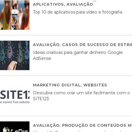
APLICATIVOS
,
AVALIAÇÃO
23 MARÇO, 201
Top 10 de aplicativos para vídeo e fotografia
AVALIAÇÃO
,
CASOS DE SUCESSO DE ESTRA
Ideias criativas para ganhar dinheiro: Google
AdSense
MARKETING DIGITAL
,
WEBSITES
05 AGOS
Descubra como criar um site facilmente com o
SITE123
AVALIAÇÃO
,
PRODUÇÃO DE CONTEÚDOS M