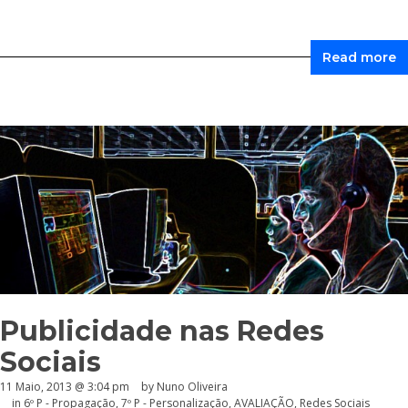
Read more
Publicidade nas Redes
Sociais
11 Maio, 2013 @ 3:04 pm
by Nuno Oliveira
in
6º P - Propagação
,
7º P - Personalização
,
AVALIAÇÃO
,
Redes Sociais