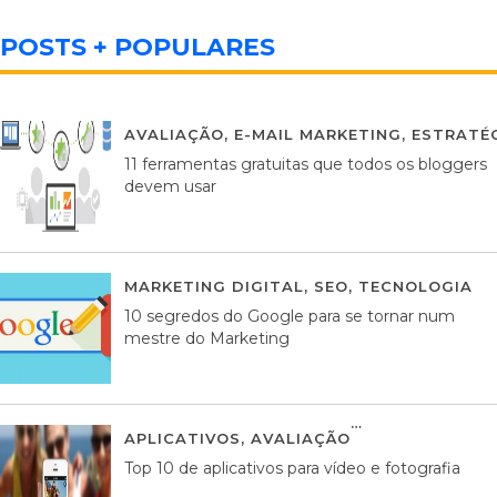
POSTS + POPULARES
AVALIAÇÃO
,
E-MAIL MARKETING
,
ESTRATÉG
11 ferramentas gratuitas que todos os bloggers
devem usar
MARKETING DIGITAL
,
SEO
,
TECNOLOGIA
2
10 segredos do Google para se tornar num
mestre do Marketing
APLICATIVOS
,
AVALIAÇÃO
23 MARÇO, 201
Top 10 de aplicativos para vídeo e fotografia