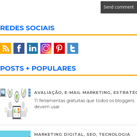
REDES SOCIAIS
POSTS + POPULARES
AVALIAÇÃO
,
E-MAIL MARKETING
,
ESTRATÉG
11 ferramentas gratuitas que todos os bloggers
devem usar
MARKETING DIGITAL
,
SEO
,
TECNOLOGIA
2