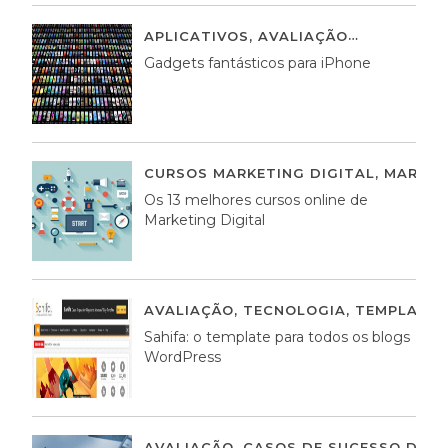
APLICATIVOS
,
AVALIAÇÃO
25 MARÇO,
Gadgets fantásticos para iPhone
CURSOS MARKETING DIGITAL
,
MARKET
Os 13 melhores cursos online de
Marketing Digital
AVALIAÇÃO
,
TECNOLOGIA
,
TEMPLATE
Sahifa: o template para todos os blogs
WordPress
AVALIAÇÃO
,
CASOS DE SUCESSO DE E