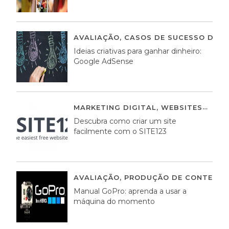
AVALIAÇÃO
,
CASOS DE SUCESSO DE E
Ideias criativas para ganhar dinheiro:
Google AdSense
MARKETING DIGITAL
,
WEBSITES
05 A
Descubra como criar um site
facilmente com o SITE123
AVALIAÇÃO
,
PRODUÇÃO DE CONTEÚDO
Manual GoPro: aprenda a usar a
máquina do momento