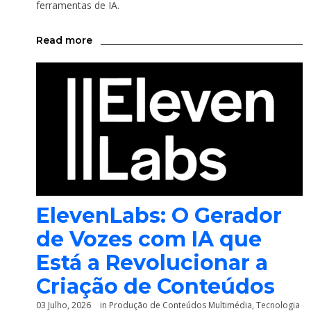
ferramentas de IA.
Read more
ElevenLabs: O Gerador
de Vozes com IA que
Está a Revolucionar a
Criação de Conteúdos
03 Julho, 2026
in
Produção de Conteúdos Multimédia
,
Tecnologia