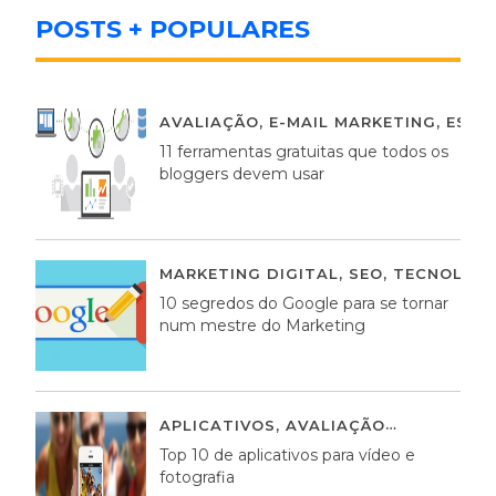
POSTS + POPULARES
AVALIAÇÃO
,
E-MAIL MARKETING
,
ESTR
11 ferramentas gratuitas que todos os
bloggers devem usar
MARKETING DIGITAL
,
SEO
,
TECNOLOGI
10 segredos do Google para se tornar
num mestre do Marketing
APLICATIVOS
,
AVALIAÇÃO
23 MARÇO,
Top 10 de aplicativos para vídeo e
fotografia