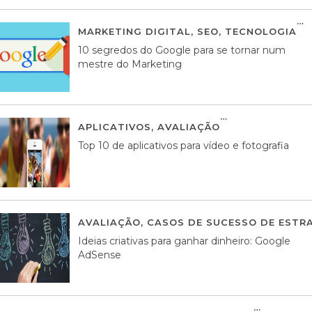
MARKETING DIGITAL
,
SEO
,
TECNOLOGIA
2
10 segredos do Google para se tornar num
mestre do Marketing
APLICATIVOS
,
AVALIAÇÃO
23 MARÇO, 201
Top 10 de aplicativos para vídeo e fotografia
AVALIAÇÃO
,
CASOS DE SUCESSO DE ESTRA
Ideias criativas para ganhar dinheiro: Google
AdSense