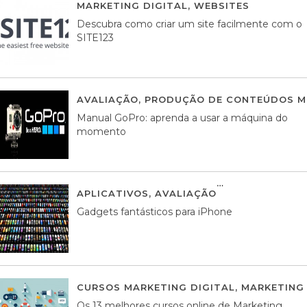
MARKETING DIGITAL
,
WEBSITES
05 AGOS
Descubra como criar um site facilmente com o
SITE123
AVALIAÇÃO
,
PRODUÇÃO DE CONTEÚDOS M
Manual GoPro: aprenda a usar a máquina do
momento
APLICATIVOS
,
AVALIAÇÃO
25 MARÇO, 201
Gadgets fantásticos para iPhone
CURSOS MARKETING DIGITAL
,
MARKETING 
Os 13 melhores cursos online de Marketing