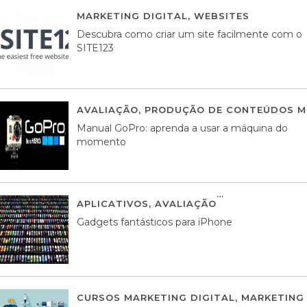
MARKETING DIGITAL
,
WEBSITES
05 AGOS
Descubra como criar um site facilmente com o
SITE123
AVALIAÇÃO
,
PRODUÇÃO DE CONTEÚDOS M
Manual GoPro: aprenda a usar a máquina do
momento
APLICATIVOS
,
AVALIAÇÃO
25 MARÇO, 201
Gadgets fantásticos para iPhone
CURSOS MARKETING DIGITAL
,
MARKETING 