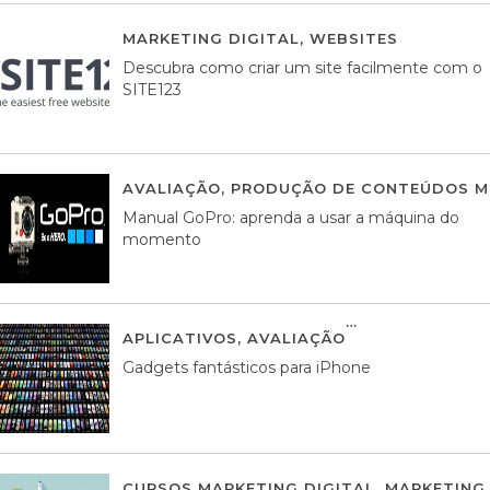
MARKETING DIGITAL
,
WEBSITES
05 AGOS
Descubra como criar um site facilmente com o
SITE123
AVALIAÇÃO
,
PRODUÇÃO DE CONTEÚDOS M
Manual GoPro: aprenda a usar a máquina do
momento
APLICATIVOS
,
AVALIAÇÃO
25 MARÇO, 201
Gadgets fantásticos para iPhone
CURSOS MARKETING DIGITAL
,
MARKETING 