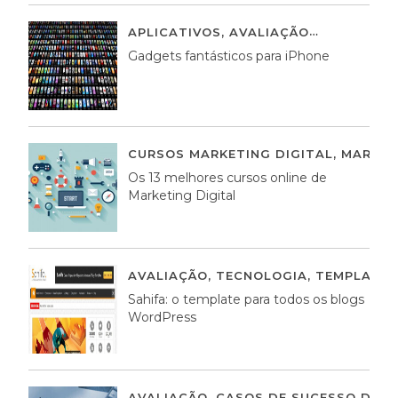
APLICATIVOS
,
AVALIAÇÃO
25 MARÇO,
Gadgets fantásticos para iPhone
CURSOS MARKETING DIGITAL
,
MARKET
Os 13 melhores cursos online de
Marketing Digital
AVALIAÇÃO
,
TECNOLOGIA
,
TEMPLATE
Sahifa: o template para todos os blogs
WordPress
AVALIAÇÃO
,
CASOS DE SUCESSO DE E