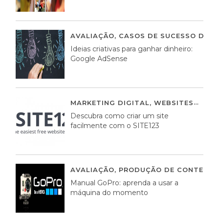
AVALIAÇÃO
,
CASOS DE SUCESSO DE E
Ideias criativas para ganhar dinheiro:
Google AdSense
MARKETING DIGITAL
,
WEBSITES
05 A
Descubra como criar um site
facilmente com o SITE123
AVALIAÇÃO
,
PRODUÇÃO DE CONTEÚDO
Manual GoPro: aprenda a usar a
máquina do momento