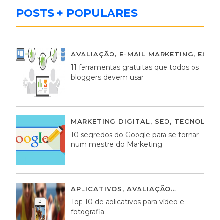
POSTS + POPULARES
AVALIAÇÃO
,
E-MAIL MARKETING
,
ESTR
11 ferramentas gratuitas que todos os
bloggers devem usar
MARKETING DIGITAL
,
SEO
,
TECNOLOGI
10 segredos do Google para se tornar
num mestre do Marketing
APLICATIVOS
,
AVALIAÇÃO
23 MARÇO,
Top 10 de aplicativos para vídeo e
fotografia