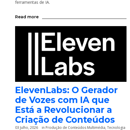
ferramentas de IA.
Read more
ElevenLabs: O Gerador
de Vozes com IA que
Está a Revolucionar a
Criação de Conteúdos
03 Julho, 2026
in
Produção de Conteúdos Multimédia
,
Tecnologia