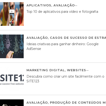
APLICATIVOS
,
AVALIAÇÃO
23 MARÇO, 201
Top 10 de aplicativos para vídeo e fotografia
AVALIAÇÃO
,
CASOS DE SUCESSO DE ESTRA
Ideias criativas para ganhar dinheiro: Google
AdSense
MARKETING DIGITAL
,
WEBSITES
05 AGOS
Descubra como criar um site facilmente com o
SITE123
AVALIAÇÃO
,
PRODUÇÃO DE CONTEÚDOS M