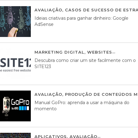
AVALIAÇÃO
,
CASOS DE SUCESSO DE ESTRA
Ideias criativas para ganhar dinheiro: Google
AdSense
MARKETING DIGITAL
,
WEBSITES
05 AGOS
Descubra como criar um site facilmente com o
SITE123
AVALIAÇÃO
,
PRODUÇÃO DE CONTEÚDOS M
Manual GoPro: aprenda a usar a máquina do
momento
APLICATIVOS
,
AVALIAÇÃO
25 MARÇO, 201