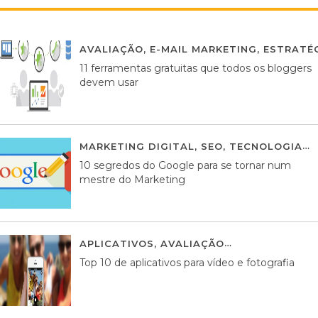
AVALIAÇÃO
,
E-MAIL MARKETING
,
ESTRATÉG
11 ferramentas gratuitas que todos os bloggers
devem usar
MARKETING DIGITAL
,
SEO
,
TECNOLOGIA
2
10 segredos do Google para se tornar num
mestre do Marketing
APLICATIVOS
,
AVALIAÇÃO
23 MARÇO, 201
Top 10 de aplicativos para vídeo e fotografia