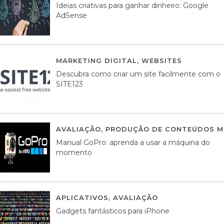
Ideias criativas para ganhar dinheiro: Google
AdSense
MARKETING DIGITAL
,
WEBSITES
05 AGOS
Descubra como criar um site facilmente com o
SITE123
AVALIAÇÃO
,
PRODUÇÃO DE CONTEÚDOS M
Manual GoPro: aprenda a usar a máquina do
momento
APLICATIVOS
,
AVALIAÇÃO
25 MARÇO, 201
Gadgets fantásticos para iPhone