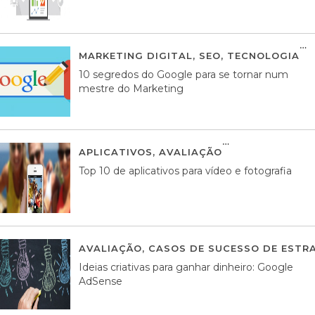
MARKETING DIGITAL
,
SEO
,
TECNOLOGIA
2
10 segredos do Google para se tornar num
mestre do Marketing
APLICATIVOS
,
AVALIAÇÃO
23 MARÇO, 201
Top 10 de aplicativos para vídeo e fotografia
AVALIAÇÃO
,
CASOS DE SUCESSO DE ESTRA
Ideias criativas para ganhar dinheiro: Google
AdSense