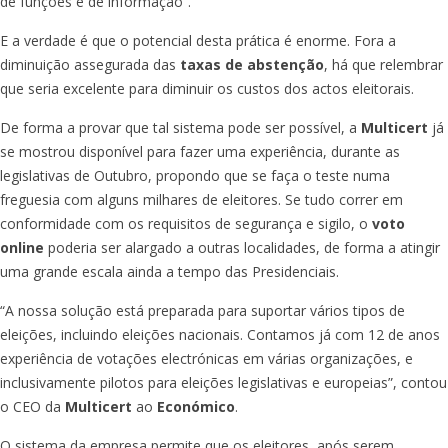
de funções e de informação”.
E a verdade é que o potencial desta prática é enorme. Fora a
diminuição assegurada das
taxas de abstenção
, há que relembrar
que seria excelente para diminuir os custos dos actos eleitorais.
De forma a provar que tal sistema pode ser possível, a
Multicert
já
se mostrou disponível para fazer uma experiência, durante as
legislativas de Outubro, propondo que se faça o teste numa
freguesia com alguns milhares de eleitores. Se tudo correr em
conformidade com os requisitos de segurança e sigilo, o
voto
online
poderia ser alargado a outras localidades, de forma a atingir
uma grande escala ainda a tempo das Presidenciais.
“A nossa solução está preparada para suportar vários tipos de
eleições, incluindo eleições nacionais. Contamos já com 12 de anos
experiência de votações electrónicas em várias organizações, e
inclusivamente pilotos para eleições legislativas e europeias”, contou
o CEO da
Multicert
ao
Económico
.
O sistema da empresa permite que os eleitores, após serem