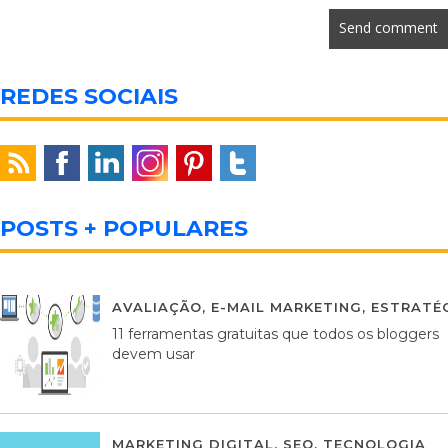
REDES SOCIAIS
POSTS + POPULARES
AVALIAÇÃO
,
E-MAIL MARKETING
,
ESTRATÉG
11 ferramentas gratuitas que todos os bloggers
devem usar
MARKETING DIGITAL
,
SEO
,
TECNOLOGIA
2