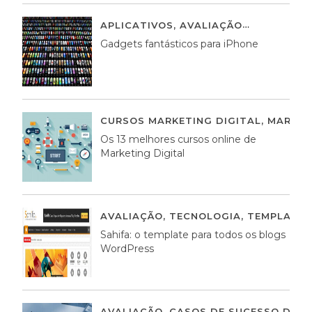
APLICATIVOS
,
AVALIAÇÃO
25 MARÇO,
Gadgets fantásticos para iPhone
CURSOS MARKETING DIGITAL
,
MARKET
Os 13 melhores cursos online de
Marketing Digital
AVALIAÇÃO
,
TECNOLOGIA
,
TEMPLATE
Sahifa: o template para todos os blogs
WordPress
AVALIAÇÃO
,
CASOS DE SUCESSO DE E