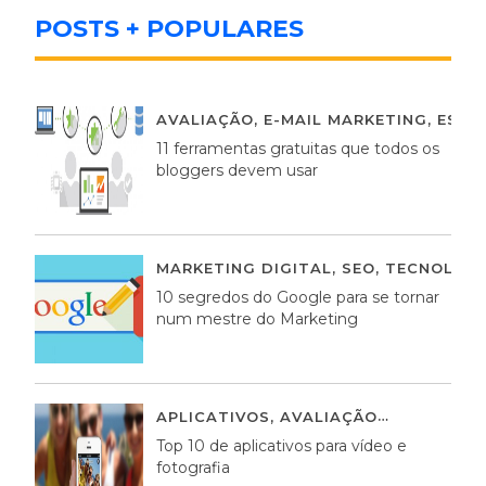
POSTS + POPULARES
AVALIAÇÃO
,
E-MAIL MARKETING
,
ESTR
11 ferramentas gratuitas que todos os
bloggers devem usar
MARKETING DIGITAL
,
SEO
,
TECNOLOGI
10 segredos do Google para se tornar
num mestre do Marketing
APLICATIVOS
,
AVALIAÇÃO
23 MARÇO,
Top 10 de aplicativos para vídeo e
fotografia