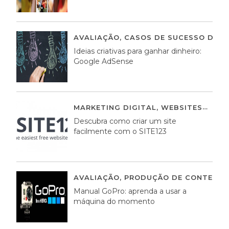
AVALIAÇÃO
,
CASOS DE SUCESSO DE E
Ideias criativas para ganhar dinheiro:
Google AdSense
MARKETING DIGITAL
,
WEBSITES
05 A
Descubra como criar um site
facilmente com o SITE123
AVALIAÇÃO
,
PRODUÇÃO DE CONTEÚDO
Manual GoPro: aprenda a usar a
máquina do momento