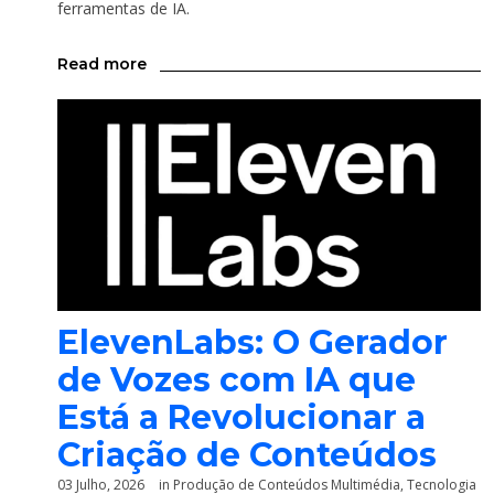
ferramentas de IA.
Read more
ElevenLabs: O Gerador
de Vozes com IA que
Está a Revolucionar a
Criação de Conteúdos
03 Julho, 2026
in
Produção de Conteúdos Multimédia
,
Tecnologia