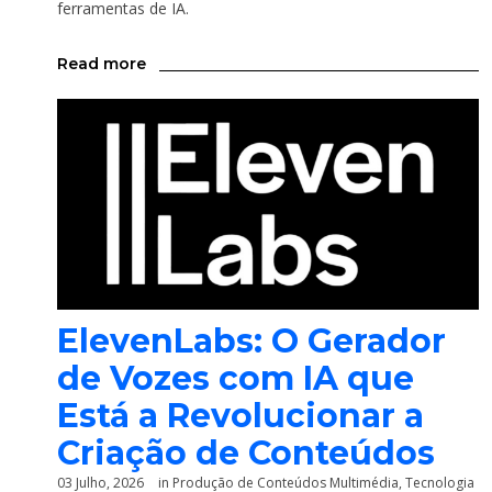
ferramentas de IA.
Read more
ElevenLabs: O Gerador
de Vozes com IA que
Está a Revolucionar a
Criação de Conteúdos
03 Julho, 2026
in
Produção de Conteúdos Multimédia
,
Tecnologia