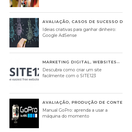
AVALIAÇÃO
,
CASOS DE SUCESSO DE E
Ideias criativas para ganhar dinheiro:
Google AdSense
MARKETING DIGITAL
,
WEBSITES
05 A
Descubra como criar um site
facilmente com o SITE123
AVALIAÇÃO
,
PRODUÇÃO DE CONTEÚDO
Manual GoPro: aprenda a usar a
máquina do momento