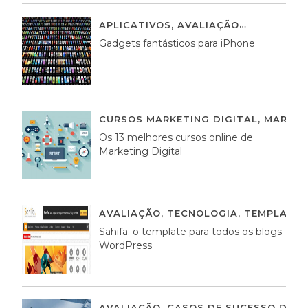
APLICATIVOS
,
AVALIAÇÃO
25 MARÇO,
Gadgets fantásticos para iPhone
CURSOS MARKETING DIGITAL
,
MARKET
Os 13 melhores cursos online de
Marketing Digital
AVALIAÇÃO
,
TECNOLOGIA
,
TEMPLATE
Sahifa: o template para todos os blogs
WordPress
AVALIAÇÃO
,
CASOS DE SUCESSO DE E