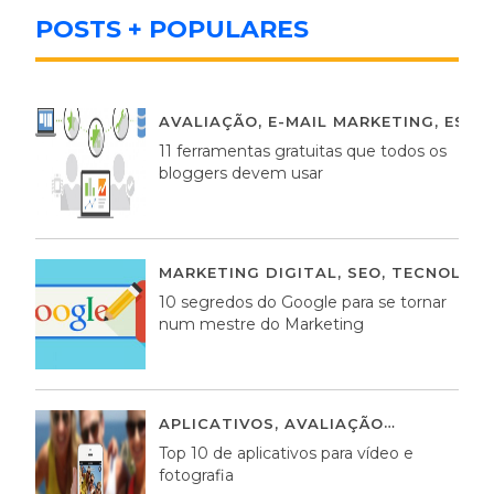
POSTS + POPULARES
AVALIAÇÃO
,
E-MAIL MARKETING
,
ESTR
11 ferramentas gratuitas que todos os
bloggers devem usar
MARKETING DIGITAL
,
SEO
,
TECNOLOGI
10 segredos do Google para se tornar
num mestre do Marketing
APLICATIVOS
,
AVALIAÇÃO
23 MARÇO,
Top 10 de aplicativos para vídeo e
fotografia